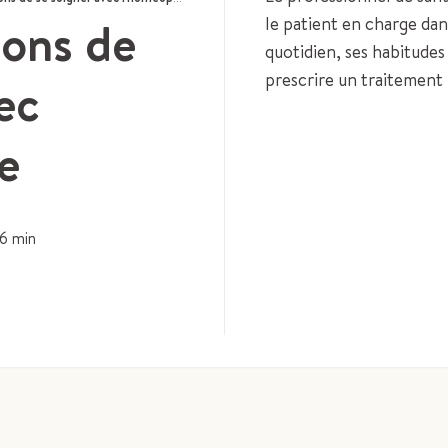
sons de
le patient en charge dan
quotidien, ses habitude
prescrire un traitement 
ec
e
6
min