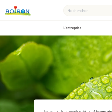
Rechercher
L'entreprise
Boiron
>
Nos conseils santé
>
6 bonnes raiso