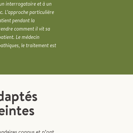
un interrogatoire et à un
c. L’approche particulière
atient pendant la
rendre comment il vit sa
patient. Le médecin
thiques, le traitement est
daptés
eintes
ondaires connus et n’ont