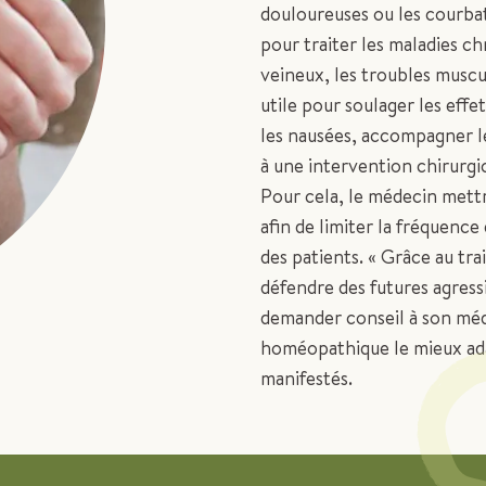
douloureuses ou les courba
pour traiter les maladies c
veineux, les troubles musc
utile pour soulager les eff
les nausées, accom­pagner l
à une intervention chirurgi
Pour cela, le médecin mettr
afin de limiter la fréquence
des patients. « Grâce au tr
défendre des futures agressi
demander conseil à son méd
homéopathique le mieux ada
manifestés.