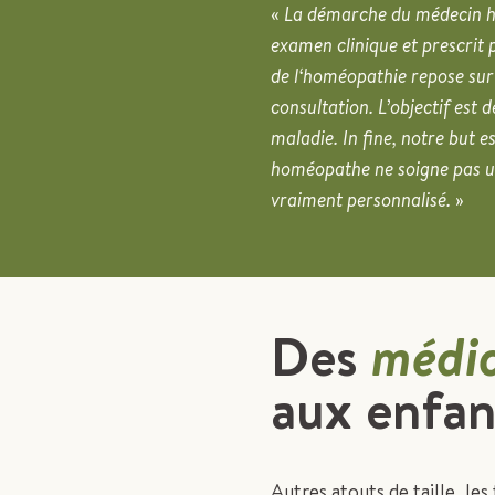
«
La démarche du médecin hom
examen clinique et prescrit 
de l‘homéopathie repose sur 
consultation. L’objectif es
maladie. In fine, notre but 
homéopathe ne soigne pas un
vraiment personnalisé.
»
Des
médic
aux enfan
Autres atouts de taille, l