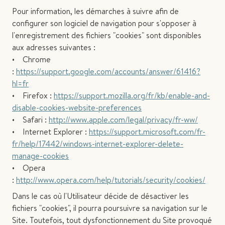
Pour information, les démarches à suivre afin de
configurer son logiciel de navigation pour s'opposer à
l'enregistrement des fichiers "cookies" sont disponibles
aux adresses suivantes :
• Chrome
:
https://support.google.com/accounts/answer/61416?
hl=fr
• Firefox :
https://support.mozilla.org/fr/kb/enable-and-
disable-cookies-website-preferences
• Safari :
http://www.apple.com/legal/privacy/fr-ww/
• Internet Explorer :
https://support.microsoft.com/fr-
fr/help/17442/windows-internet-explorer-delete-
manage-cookies
• Opera
:
http://www.opera.com/help/tutorials/security/cookies/
Dans le cas où l'Utilisateur décide de désactiver les
fichiers "cookies", il pourra poursuivre sa navigation sur le
Site. Toutefois, tout dysfonctionnement du Site provoqué