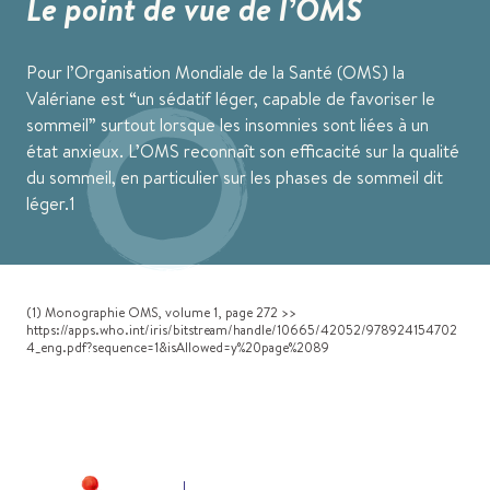
Le point de vue de l’OMS
Pour l’Organisation Mondiale de la Santé (OMS) la
Valériane est “un sédatif léger, capable de favoriser le
sommeil” surtout lorsque les insomnies sont liées à un
état anxieux. L’OMS reconnaît son efficacité sur la qualité
du sommeil, en particulier sur les phases de sommeil dit
léger.1
(1) Monographie OMS, volume 1, page 272 >>
https://apps.who.int/iris/bitstream/handle/10665/42052/978924154702
4_eng.pdf?sequence=1&isAllowed=y%20page%2089