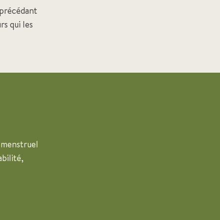
 précédant
rs qui les
émenstruel
bilité,