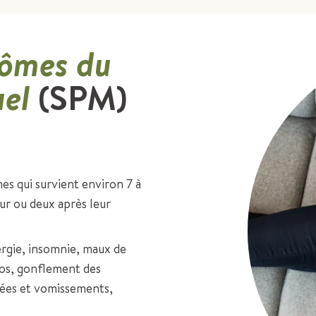
tômes du
uel
(SPM)
 qui survient environ 7 à
our ou deux après leur
ergie, insomnie, maux de
dos, gonflement des
usées et vomissements,