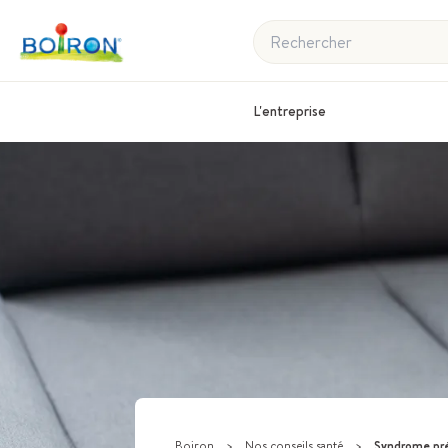
Rechercher
L'entreprise
Boiron
>
Nos conseils santé
>
Syndrome prémenst