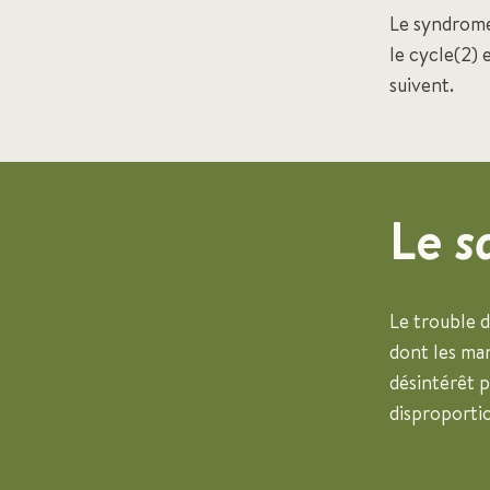
Le syndrome
le cycle(2) 
suivent.
Le
s
Le trouble 
dont les man
désintérêt p
disproporti