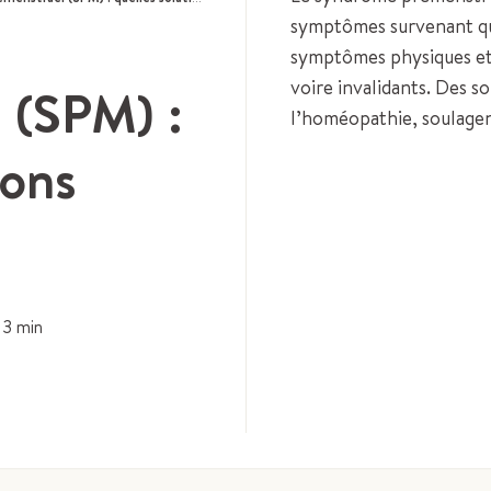
symptômes survenant que
symptômes physiques et
voire invalidants. Des so
 (SPM) :
l’homéopathie, soulage
ions
3
min